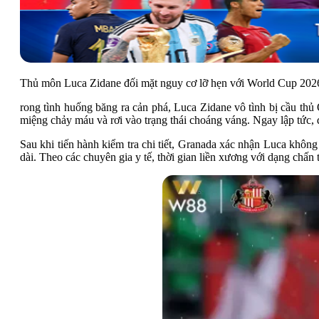
Thủ môn Luca Zidane đối mặt nguy cơ lỡ hẹn với World Cup 2026 
rong tình huống băng ra cản phá, Luca Zidane vô tình bị cầu thủ 
miệng chảy máu và rơi vào trạng thái choáng váng. Ngay lập tức, đ
Sau khi tiến hành kiểm tra chi tiết, Granada xác nhận Luca khô
dài. Theo các chuyên gia y tế, thời gian liền xương với dạng chấn