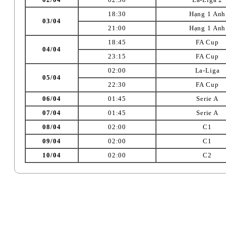
18:30
Hạng 1 Anh
03/04
21:00
Hạng 1 Anh
18:45
FA Cup
04/04
23:15
FA Cup
02:00
La-Liga
05/04
22:30
FA Cup
06/04
01:45
Serie A
07/04
01:45
Serie A
08/04
02:00
C1
09/04
02:00
C1
10/04
02:00
C2