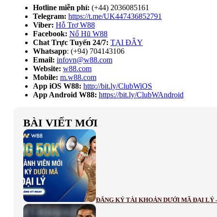
Hotline miễn phí:
(+44) 2036085161
Telegram:
https://t.me/UK447436852791
Viber:
Hỗ Trợ W88
Facebook:
Nổ Hũ W88
Chat Trực Tuyến 24/7:
TẠI ĐÂY
Whatsapp
: (+94) 704143106
Email:
infovn@w88.com
Website:
w88.com
Mobile:
m.w88.com
App iOS W88:
http://bit.ly/ClubWiOS
App Android W88:
https://bit.ly/ClubWAndroid
BÀI VIẾT MỚI
ĐĂNG KÝ TÀI KHOẢN DƯỚI MÃ ĐẠI LÝ 