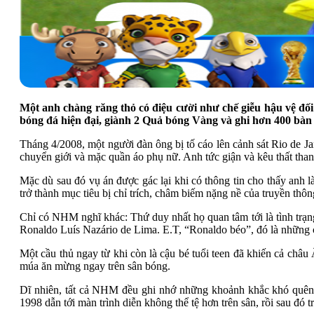
Một anh chàng răng thỏ có điệu cười như chế giễu hậu vệ đối
bóng đá hiện đại, giành 2 Quả bóng Vàng và ghi hơn 400 bàn 
Tháng 4/2008, một người đàn ông bị tố cáo lên cảnh sát Rio de Jan
chuyển giới và mặc quần áo phụ nữ. Anh tức giận và kêu thất than
Mặc dù sau đó vụ án được gác lại khi có thông tin cho thấy anh l
trở thành mục tiêu bị chỉ trích, châm biếm nặng nề của truyền thôn
Chỉ có NHM nghĩ khác: Thứ duy nhất họ quan tâm tới là tình trạng 
Ronaldo Luís Nazário de Lima. E.T, “Ronaldo béo”, đó là những 
Một cầu thủ ngay từ khi còn là cậu bé tuổi teen đã khiến cả ch
múa ăn mừng ngay trên sân bóng.
Dĩ nhiên, tất cả NHM đều ghi nhớ những khoảnh khắc khó quên đ
1998 dẫn tới màn trình diễn không thể tệ hơn trên sân, rồi sau đó t