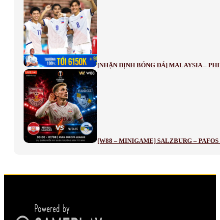
[NHẬN ĐỊNH BÓNG ĐÁ] MALAYSIA – PHIL
[W88 – MINIGAME] SALZBURG – PAFOS 