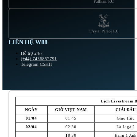
Fullham F.C
Crystal Palace F.C
LIÊN HỆ W88
Hỗ trợ 24/7
(+44) 7436852791
Telegram CSKH
Lịch Livestream 
NGÀY
GIỜ VIỆT NAM
GIẢI ĐẤU
01/04
01:45
Giao Hữu
02/04
02:30
La-Liga 2
18:30
Hạng 1 Anh