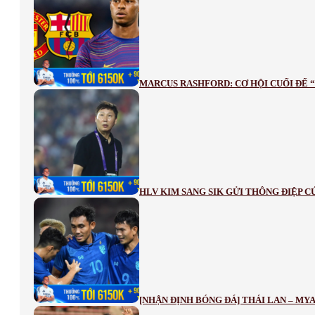
MARCUS RASHFORD: CƠ HỘI CUỐI ĐỂ “
HLV KIM SANG SIK GỬI THÔNG ĐIỆP C
[NHẬN ĐỊNH BÓNG ĐÁ] THÁI LAN – MYA