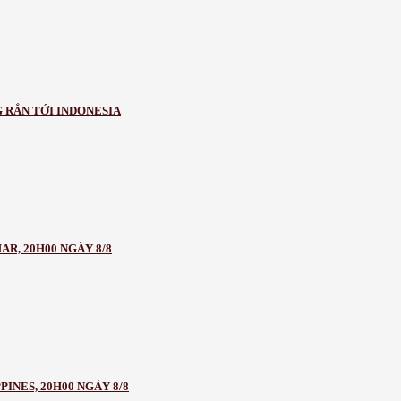
 RẮN TỚI INDONESIA
AR, 20H00 NGÀY 8/8
PINES, 20H00 NGÀY 8/8