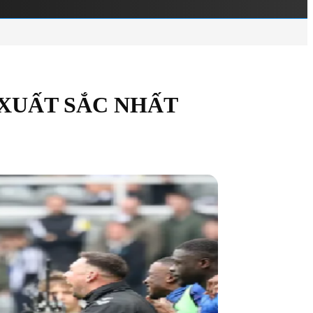
 XUẤT SẮC NHẤT