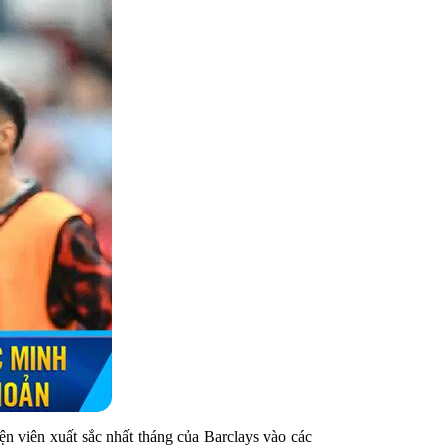
n viên xuất sắc nhất tháng của Barclays vào các