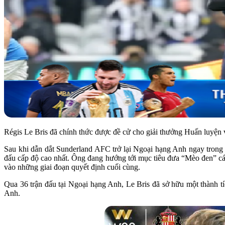
Régis Le Bris đã chính thức được đề cử cho giải thưởng Huấn luyện 
Sau khi dẫn dắt Sunderland AFC trở lại Ngoại hạng Anh ngay trong m
đấu cấp độ cao nhất. Ông đang hướng tới mục tiêu đưa “Mèo đen” cán
vào những giai đoạn quyết định cuối cùng.
Qua 36 trận đấu tại Ngoại hạng Anh, Le Bris đã sở hữu một thành tíc
Anh.