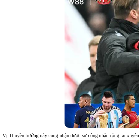
Vị Thuyền trưởng này cũng nhận được sự công nhận rộng rãi xuyên su