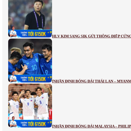
HLV KIM SANG SIK GỬI THÔNG ĐIỆP CỨNG
[NHẬN ĐỊNH BÓNG ĐÁ] THÁI LAN – MYANM
[NHẬN ĐỊNH BÓNG ĐÁ] MALAYSIA – PHILIP