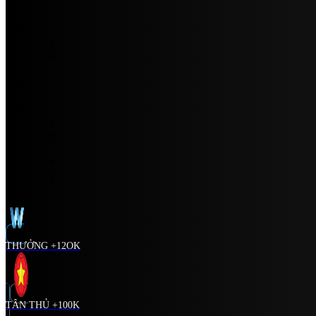
THƯỞNG +12OK
TÂN THỦ +100K