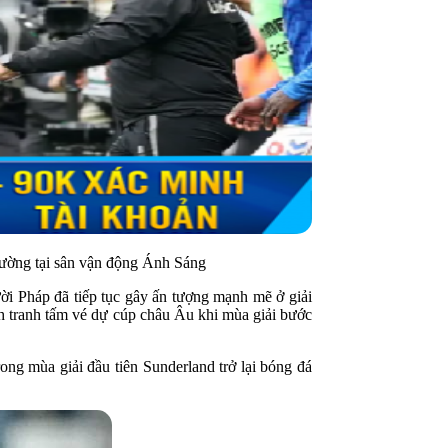
thường tại sân vận động Ánh Sáng
ời Pháp đã tiếp tục gây ấn tượng mạnh mẽ ở giải
h tranh tấm vé dự cúp châu Âu khi mùa giải bước
ong mùa giải đầu tiên Sunderland trở lại bóng đá