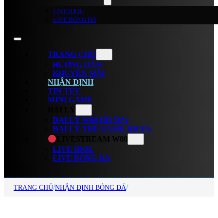
LIVE IDOL
LIVE BÓNG ĐÁ
TRANG CHỦ
HƯỚNG DẪN
KHUYẾN MÃI
NHẬN ĐỊNH
TIN TỨC
MINI GAME
ĐẠI LÝ
ĐẠI LÝ W88 HH 50%
ĐẠI LÝ THẺ GAME HH 9%
LIVESTREAM W88
LIVE IDOL
LIVE BÓNG ĐÁ
/
/
TRANG CHỦ
NHẬN ĐỊNH BÓNG ĐÁ