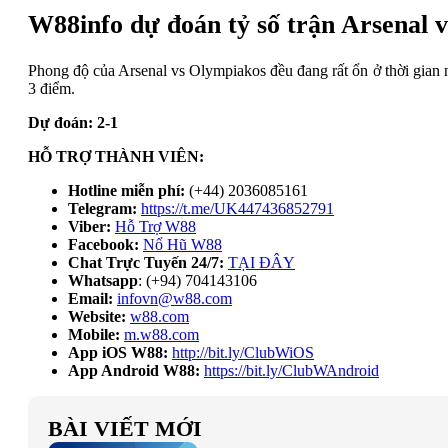
W88info dự đoán tỷ số trận Arsenal
Phong độ của Arsenal vs Olympiakos đều đang rất ổn ở thời gian 
3 điểm.
Dự đoán: 2-1
HỖ TRỢ THÀNH VIÊN:
Hotline miễn phí:
(+44) 2036085161
Telegram:
https://t.me/UK447436852791
Viber:
Hỗ Trợ W88
Facebook:
Nổ Hũ W88
Chat Trực Tuyến 24/7:
TẠI ĐÂY
Whatsapp
: (+94) 704143106
Email:
infovn@w88.com
Website:
w88.com
Mobile:
m.w88.com
App iOS W88:
http://bit.ly/ClubWiOS
App Android W88:
https://bit.ly/ClubWAndroid
BÀI VIẾT MỚI