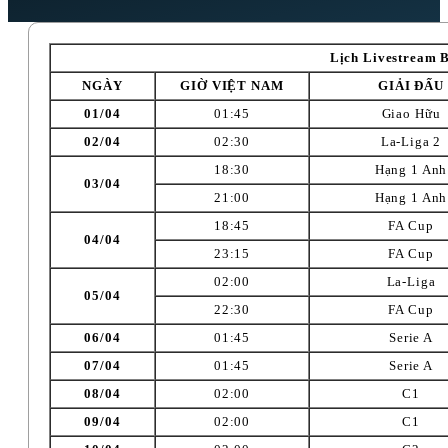
Lịch Livestream 
NGÀY
GIỜ VIỆT NAM
GIẢI ĐẤU
01/04
01:45
Giao Hữu
02/04
02:30
La-Liga 2
18:30
Hạng 1 Anh
03/04
21:00
Hạng 1 Anh
18:45
FA Cup
04/04
23:15
FA Cup
02:00
La-Liga
05/04
22:30
FA Cup
06/04
01:45
Serie A
07/04
01:45
Serie A
08/04
02:00
C1
09/04
02:00
C1