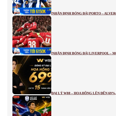
[NHẬN ĐỊNH BÓNG ĐÁ] PORTO – ALVERC
[NHẬN ĐỊNH BÓNG ĐÁ] LIVERPOOL – M
ĐẠI LÝ W88 – HOA HỒNG LÊN ĐẾN 69%, C