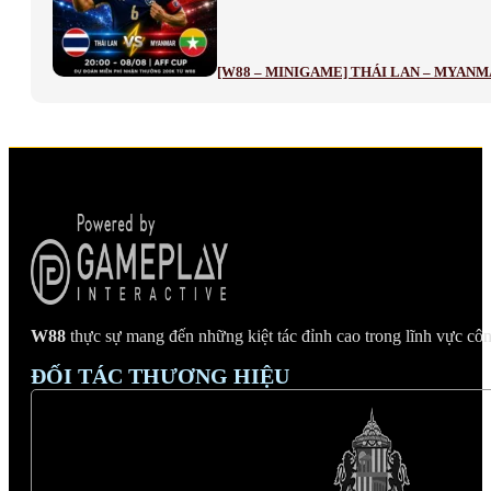
[W88 – MINIGAME] THÁI LAN – MYANMAR
W88
thực sự mang đến những kiệt tác đỉnh cao trong lĩnh vực công
ĐỐI TÁC THƯƠNG HIỆU