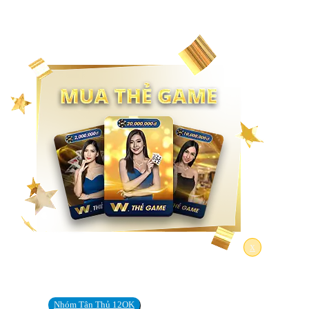
x
Nhóm Tân Thủ 12OK