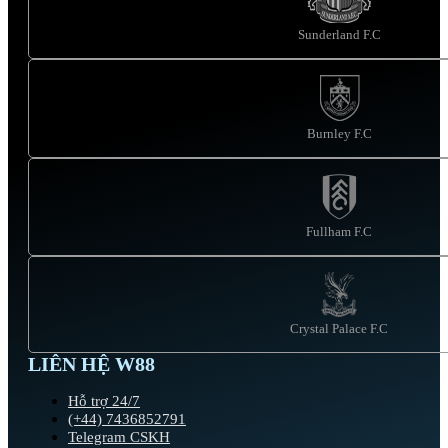
Sunderland F.C
Burnley F.C
Fullham F.C
Crystal Palace F.C
LIÊN HỆ W88
Hỗ trợ 24/7
(+44) 7436852791
Telegram CSKH