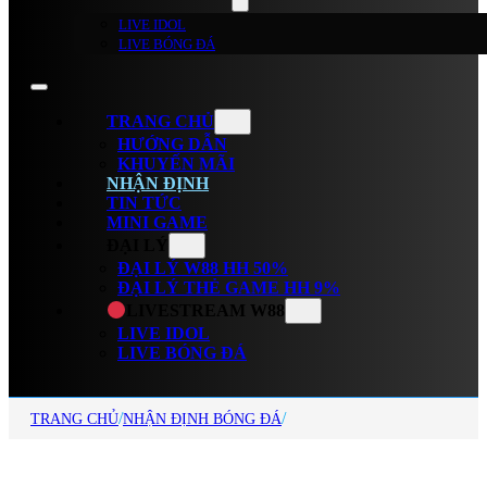
LIVE IDOL
LIVE BÓNG ĐÁ
TRANG CHỦ
HƯỚNG DẪN
KHUYẾN MÃI
NHẬN ĐỊNH
TIN TỨC
MINI GAME
ĐẠI LÝ
ĐẠI LÝ W88 HH 50%
ĐẠI LÝ THẺ GAME HH 9%
LIVESTREAM W88
LIVE IDOL
LIVE BÓNG ĐÁ
/
/
TRANG CHỦ
NHẬN ĐỊNH BÓNG ĐÁ