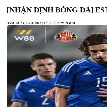
[NHẬN ĐỊNH BÓNG ĐÁ] ESTO
ĐĂNG NGÀY:
10/10/2025
| TÁC GIẢ:
ADMIN W88