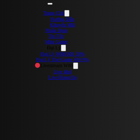
Trang Chủ
Hướng Dẫn
Khuyến Mãi
Nhận Định
Tin Tức
Mini Game
Đại Lý
Đại Lý W88 HH 50%
Đại Lý Thẻ Game HH 9%
Livestream W88
Live Idol
Live Bóng Đá