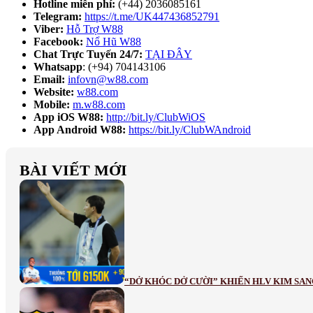
Hotline miễn phí:
(+44) 2036085161
Telegram:
https://t.me/UK447436852791
Viber:
Hỗ Trợ W88
Facebook:
Nổ Hũ W88
Chat Trực Tuyến 24/7:
TẠI ĐÂY
Whatsapp
: (+94) 704143106
Email:
infovn@w88.com
Website:
w88.com
Mobile:
m.w88.com
App iOS W88:
http://bit.ly/ClubWiOS
App Android W88:
https://bit.ly/ClubWAndroid
BÀI VIẾT MỚI
“DỞ KHÓC DỞ CƯỜI” KHIẾN HLV KIM SANG-