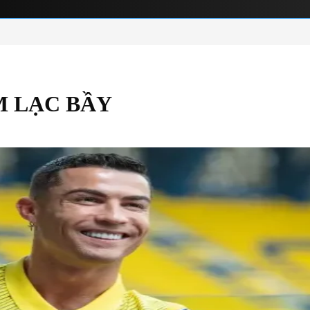
M LẠC BẦY