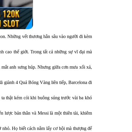
t con. Những vết thương hằn sâu vào người đi kèm
h cao thế giới. Trong tất cả những sự vĩ đại mà
ôi mắt anh sưng húp. Nhưng giữa cơn mưa xối xả,
ã giành 4 Quả Bóng Vàng liên tiếp, Barcelona đi
 ta thật kém cỏi khi buông súng trước vài ba khó
 lược bản thân và Messi là một thiên tài, khiêm
uở nhỏ. Họ biết cách nắm lấy cơ hội mà thượng đế