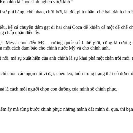
 Ronaldo là “học sinh nghèo vượt khó.”
ự phỉ báng, chế nhạo, chửi bới, lật đổ, phủ nhận, chê bai, dành cho
iều, kể cả chuyện dám gạt đi hai chai Coca để khiến cả một đế chế 
ng chấp nhận điều ấy.
biệt. Messi chọn đến Mỹ – cường quốc số 1 thế giới, cũng là cường
êm một cách đảm bảo cho chính nước Mỹ và cho chính anh.
i, mà sự xuất hiện của anh chính là sự khai phá một chân trời mới, n
ỉ chọn các ngọn núi vĩ đại, cheo leo, luôn trong trạng thái cô đơn mộ
 mà là cách mỗi người chọn con đường của mình sẽ chinh phục.
iểm ấy mà từng bước chinh phục những mảnh đất mình đi qua, thì bạn 