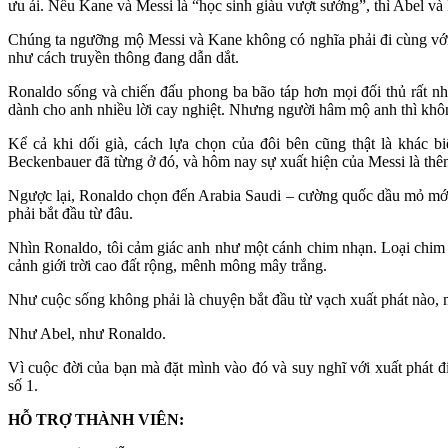
ưu ái. Nếu Kane và Messi là “học sinh giàu vượt sướng”, thì Abel và
Chúng ta ngưỡng mộ Messi và Kane không có nghĩa phải đi cùng với s
như cách truyền thông đang dẫn dắt.
Ronaldo sống và chiến đấu phong ba bão táp hơn mọi đối thủ rất nh
dành cho anh nhiều lời cay nghiệt. Nhưng người hâm mộ anh thì khô
Kể cả khi dối già, cách lựa chọn của đôi bên cũng thật là khác 
Beckenbauer đã từng ở đó, và hôm nay sự xuất hiện của Messi là th
Ngược lại, Ronaldo chọn đến Arabia Saudi – cường quốc dầu mỏ mới nổ
phải bắt đầu từ đâu.
Nhìn Ronaldo, tôi cảm giác anh như một cánh chim nhạn. Loại chim ch
cảnh giới trời cao đất rộng, mênh mông mây trắng.
Như cuộc sống không phải là chuyện bắt đầu từ vạch xuất phát nào,
Như Abel, như Ronaldo.
Vì cuộc đời của bạn mà đặt mình vào đó và suy nghĩ với xuất phát đ
số 1.
HỖ TRỢ THÀNH VIÊN: