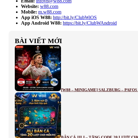
Email:
infovn@w88.com
Website:
w88.com
Mobile:
m.w88.com
App iOS W88:
http://bit.ly/ClubWiOS
App Android W88:
https://bit.ly/ClubWAndroid
BÀI VIẾT MỚI
[W88 – MINIGAME] SALZBURG – PAFOS 
BẮN CÁ JILI – TẶNG CODE 20 LƯỢT CH