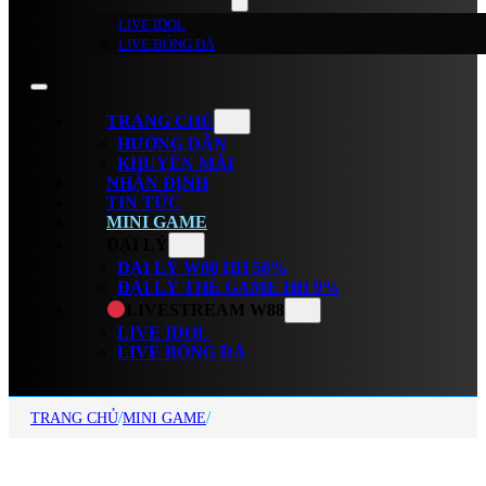
LIVE IDOL
LIVE BÓNG ĐÁ
TRANG CHỦ
HƯỚNG DẪN
KHUYẾN MÃI
NHẬN ĐỊNH
TIN TỨC
MINI GAME
ĐẠI LÝ
ĐẠI LÝ W88 HH 50%
ĐẠI LÝ THẺ GAME HH 9%
LIVESTREAM W88
LIVE IDOL
LIVE BÓNG ĐÁ
/
/
TRANG CHỦ
MINI GAME