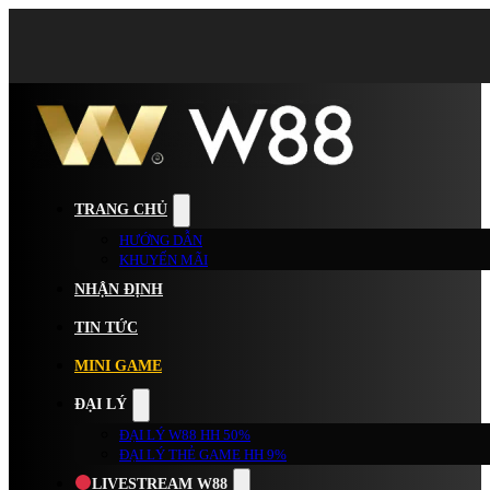
TRANG CHỦ
HƯỚNG DẪN
KHUYẾN MÃI
NHẬN ĐỊNH
TIN TỨC
MINI GAME
ĐẠI LÝ
ĐẠI LÝ W88 HH 50%
ĐẠI LÝ THẺ GAME HH 9%
LIVESTREAM W88