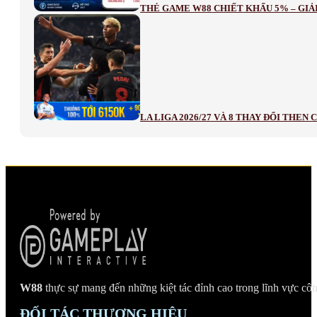
THẺ GAME W88 CHIẾT KHẤU 5% – GIẢI P
LA LIGA 2026/27 VÀ 8 THAY ĐỔI THEN 
W88
thực sự mang đến những kiệt tác đỉnh cao trong lĩnh vực công
ĐỐI TÁC THƯƠNG HIỆU