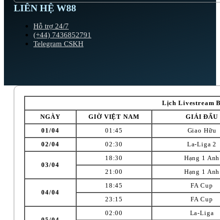
LIÊN HỆ W88
Hỗ trợ 24/7
(+44) 7436852791
Telegram CSKH
Lịch Livestream 
NGÀY
GIỜ VIỆT NAM
GIẢI ĐẤU
01/04
01:45
Giao Hữu
02/04
02:30
La-Liga 2
18:30
Hạng 1 Anh
03/04
21:00
Hạng 1 Anh
18:45
FA Cup
04/04
23:15
FA Cup
02:00
La-Liga
05/04