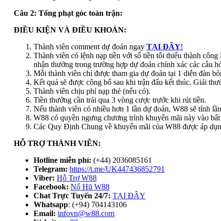
Câu 2: Tổng phạt góc toàn trận:
ĐIỀU KIỆN VÀ ĐIỀU KHOẢN:
Thành viên comment dự đoán ngay
TẠI ĐÂY
!
Thành viên có lệnh nạp tiền với số tiền tối thiểu thành côn
nhận thưởng trong trường hợp dự đoán chính xác các câu hỏ
Mỗi thành viên chỉ được tham gia dự đoán tại 1 diễn đàn bó
Kết quả sẽ được công bố sau khi trận đấu kết thúc. Giải thư
Thành viên chịu phí nạp thẻ (nếu có).
Tiền thưởng cần trải qua 3 vòng cược trước khi rút tiền.
Nếu thành viên có nhiều hơn 1 lần dự đoán, W88 sẽ tính l
W88 có quyền ngưng chương trình khuyến mãi này vào bất kỳ
Các Quy Định Chung về khuyến mãi của W88 được áp dụn
HỖ TRỢ THÀNH VIÊN:
Hotline miễn phí:
(+44) 2036085161
Telegram:
https://t.me/UK447436852791
Viber:
Hỗ Trợ W88
Facebook:
Nổ Hũ W88
Chat Trực Tuyến 24/7:
TẠI ĐÂY
Whatsapp
: (+94) 704143106
Email:
infovn@w88.com