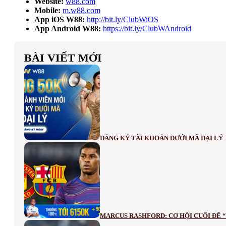
Website:
w88.com
Mobile:
m.w88.com
App iOS W88:
http://bit.ly/ClubWiOS
App Android W88:
https://bit.ly/ClubWAndroid
BÀI VIẾT MỚI
ĐĂNG KÝ TÀI KHOẢN DƯỚI MÃ ĐẠI LÝ 
MARCUS RASHFORD: CƠ HỘI CUỐI ĐỂ “