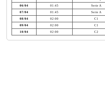
06/04
01:45
Serie A
07/04
01:45
Serie A
08/04
02:00
C1
09/04
02:00
C1
10/04
02:00
C2