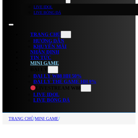
LIVE IDOL
LIVE BÓNG ĐÁ
TRANG CHỦ
HƯỚNG DẪN
KHUYẾN MÃI
NHẬN ĐỊNH
TIN TỨC
MINI GAME
ĐẠI LÝ
ĐẠI LÝ W88 HH 50%
ĐẠI LÝ THẺ GAME HH 9%
LIVESTREAM W88
LIVE IDOL
LIVE BÓNG ĐÁ
/
/
TRANG CHỦ
MINI GAME