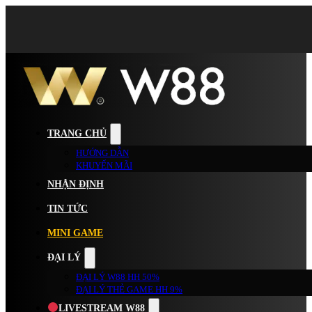
TRANG CHỦ
HƯỚNG DẪN
KHUYẾN MÃI
NHẬN ĐỊNH
TIN TỨC
MINI GAME
ĐẠI LÝ
ĐẠI LÝ W88 HH 50%
ĐẠI LÝ THẺ GAME HH 9%
LIVESTREAM W88