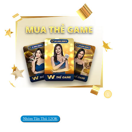
x
Nhóm Tân Thủ 12OK