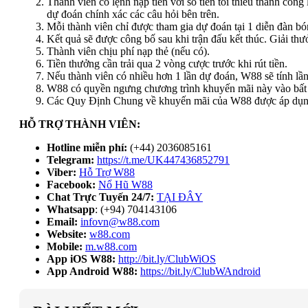
Thành viên có lệnh nạp tiền với số tiền tối thiểu thành cô
dự đoán chính xác các câu hỏi bên trên.
Mỗi thành viên chỉ được tham gia dự đoán tại 1 diễn đàn bó
Kết quả sẽ được công bố sau khi trận đấu kết thúc. Giải thư
Thành viên chịu phí nạp thẻ (nếu có).
Tiền thưởng cần trải qua 2 vòng cược trước khi rút tiền.
Nếu thành viên có nhiều hơn 1 lần dự đoán, W88 sẽ tính l
W88 có quyền ngưng chương trình khuyến mãi này vào bất kỳ
Các Quy Định Chung về khuyến mãi của W88 được áp dụn
HỖ TRỢ THÀNH VIÊN:
Hotline miễn phí:
(+44) 2036085161
Telegram:
https://t.me/UK447436852791
Viber:
Hỗ Trợ W88
Facebook:
Nổ Hũ W88
Chat Trực Tuyến 24/7:
TẠI ĐÂY
Whatsapp
: (+94) 704143106
Email:
infovn@w88.com
Website:
w88.com
Mobile:
m.w88.com
App iOS W88:
http://bit.ly/ClubWiOS
App Android W88:
https://bit.ly/ClubWAndroid