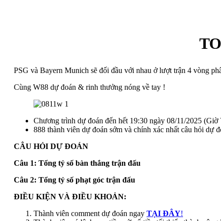
TO
PSG và Bayern Munich sẽ đối đầu với nhau ở lượt trận 4 vòng ph
Cùng W88 dự đoán & rinh thưởng nóng về tay !
Chương trình dự đoán đến hết 19:30 ngày 08/11/2025 (Giờ
888 thành viên dự đoán sớm và chính xác nhất câu hỏi dự 
CÂU HỎI DỰ ĐOÁN
Câu 1:
Tổng tỷ số bàn thắng trận đấu
Câu 2: Tổng tỷ số phạt góc trận đấu
ĐIỀU KIỆN VÀ ĐIỀU KHOẢN:
Thành viên comment dự đoán ngay
TẠI ĐÂY
!