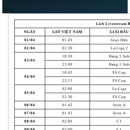
Lịch Livestream 
NGÀY
GIỜ VIỆT NAM
GIẢI ĐẤU
01/04
01:45
Giao Hữu
02/04
02:30
La-Liga 2
18:30
Hạng 1 Anh
03/04
21:00
Hạng 1 Anh
18:45
FA Cup
04/04
23:15
FA Cup
02:00
La-Liga
05/04
22:30
FA Cup
06/04
01:45
Serie A
07/04
01:45
Serie A
08/04
02:00
C1
09/04
02:00
C1