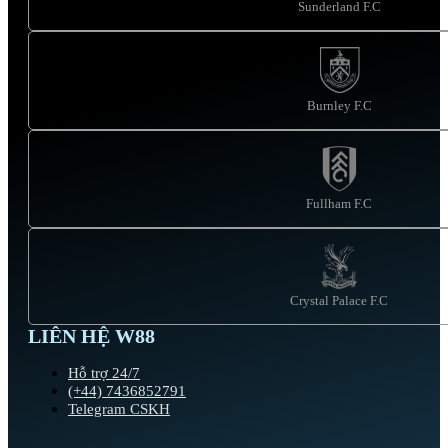
Sunderland F.C
Burnley F.C
Fullham F.C
Crystal Palace F.C
LIÊN HỆ W88
Hỗ trợ 24/7
(+44) 7436852791
Telegram CSKH