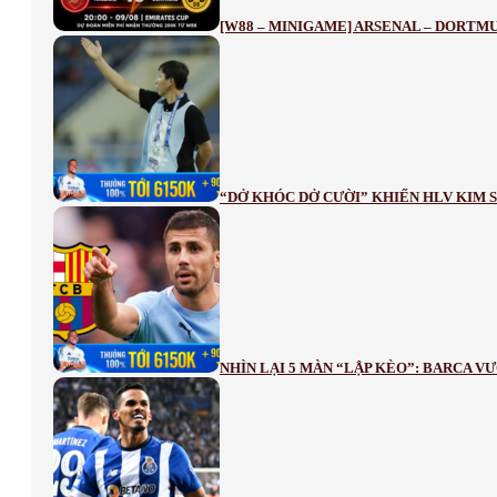
[W88 – MINIGAME] ARSENAL – DORTM
“DỞ KHÓC DỞ CƯỜI” KHIẾN HLV KIM SA
NHÌN LẠI 5 MÀN “LẬP KÈO”: BARCA V